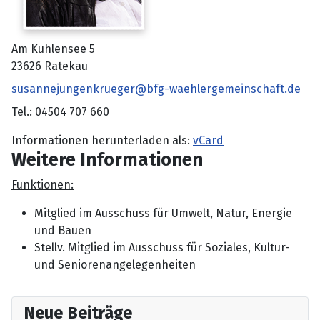
Adresse:
Am Kuhlensee 5
23626 Ratekau
E-Mail:
susannejungenkrueger@bfg-waehlergemeinschaft.de
Telefon:
Tel.: 04504 707 660
Informationen herunterladen als:
vCard
Weitere Informationen
Weitere Informationen
Funktionen:
Mitglied im Ausschuss für Umwelt, Natur, Energie
und Bauen
Stellv. Mitglied im Ausschuss für Soziales, Kultur-
und Seniorenangelegenheiten
Neue Beiträge