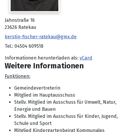
Adresse:
Jahnstraße 16
23626 Ratekau
E-Mail:
kerstin-fischer-ratekau@gmx.de
Telefon:
Tel.: 04504 609518
Informationen herunterladen als:
vCard
Weitere Informationen
Weitere Informationen
Funktionen:
Gemeindevertreterin
Mitglied im Hauptausschuss
Stellv. Mitglied im Ausschuss für Umwelt, Natur,
Energie und Bauen
Stellv. Mitglied im Ausschuss für Kinder, Jugend,
Schule und Sport
Mitglied Kindergartenbeirat Kommunales