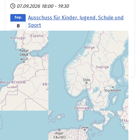
07.09.2026
18:00
-
19:30
Ausschuss für Kinder, Jugend, Schule und
Sep.
Sport
8
08.09.2026
18:00
-
20:30
Ausschuss für Umwelt, Natur, Energie und
Sep.
Bauen
17
17.09.2026
18:00
-
20:30