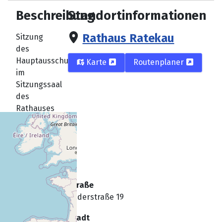
Beschreibung
Standortinformationen
Rathaus Ratekau
Sitzung
des
Hauptausschusses
Karte
Routenplaner
im
Sitzungssaal
des
Rathauses
Straße
Bäderstraße 19
Stadt